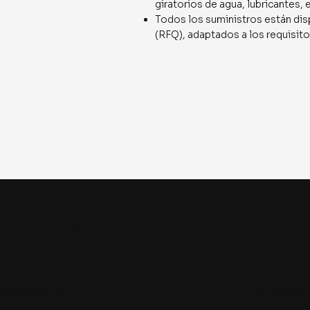
giratorios de agua, lubricantes,
Todos los suministros están dis
(RFQ), adaptados a los requisito
DE CILINDROS
Navegar por
Suscribi