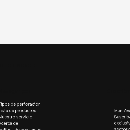
DE CILINDROS
Navegar por
Suscribi
Tipos de perforación
Lista de productos
Manténga
Nuestro servicio
Suscríba
exclusiv
Acerca de
sector 
política de privacidad