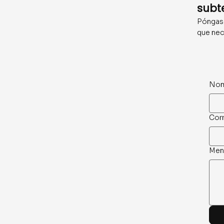
subt
Póngase
que nec
Nom
Corr
Men