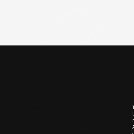
PERFORACIÓN DE EXPLORACIÓN 
Contacto
info@cylinder-ed.com
+44 7591 811002 (WhatsApp)
+27 796650705
La Casa Blanca,
Esquina de Monument Rd y Kerk St,