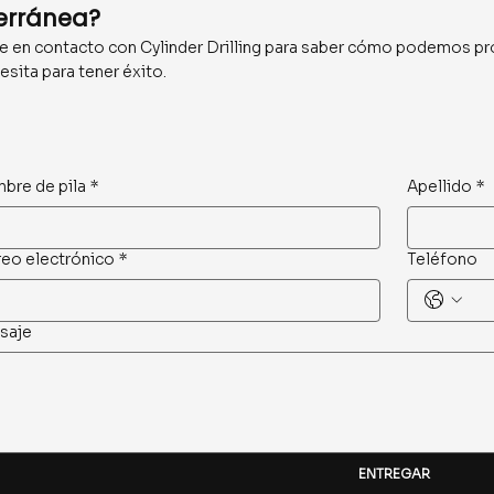
erránea?
 en contacto con Cylinder Drilling para saber cómo podemos pr
esita para tener éxito.
bre de pila
*
Apellido
*
eo electrónico
*
Teléfono
saje
ENTREGAR